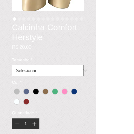
Calcinha Comfort
Herstyle
Preço
R$ 20,00
Tamanho
*
Cor
*
Quantidade
*