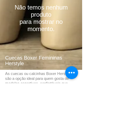
Não temos nenhum
produto
para mostrar no
momento.
Cuecas Boxer Femininas
Herstyle
As cuecas ou calcinhas Boxer Herstyle
são a opção ideal para quem gosta de
modelos esportivos, confortáveis que
proporcionam espírito aventureiro e
arrojado.
Com materiais de alta qualidade e design
diferenciado para atender as clientes mais
exigentes.
Os modelos Herstyle tem em sua